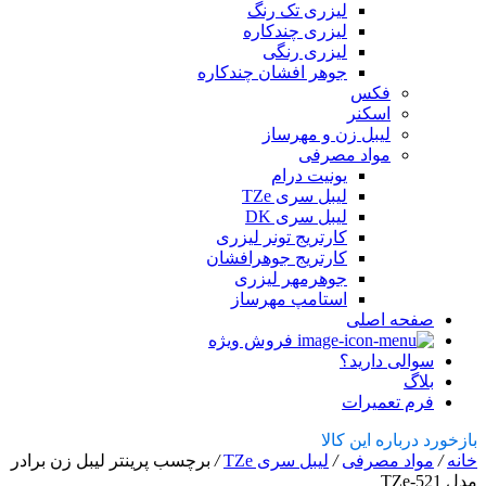
لیزری تک رنگ
لیزری چندکاره
لیزری رنگی
جوهر افشان چندکاره
فکس
اسکنر
لیبل زن و مهرساز
مواد مصرفی
یونیت درام
لیبل سری TZe
لیبل سری DK
کارتریج تونر لیزری
کارتریج جوهرافشان
جوهرمهر لیزری
استامپ مهرساز
صفحه اصلی
فروش ویژه
سوالی دارید؟
بلاگ
فرم تعمیرات
بازخورد درباره این کالا
خانه
/
مواد مصرفی
/
لیبل سری TZe
/
برچسب پرینتر لیبل زن برادر
مدل TZe-521