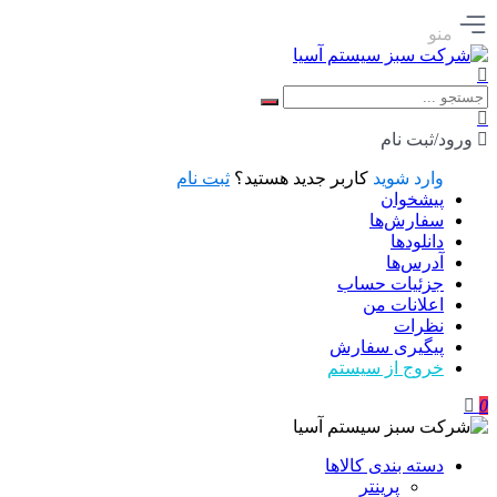
منو
ورود/ثبت نام
وارد شوید
کاربر جدید هستید؟
ثبت نام
پیشخوان
سفارش‌ها
دانلودها
آدرس‌ها
جزئیات حساب
اعلانات من
نظرات
پیگیری سفارش
خروج از سیستم
0
دسته بندی کالاها
پرینتر