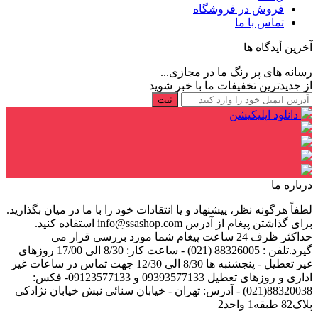
فروش در فروشگاه
تماس با ما
آخرین أیدگاه ها
رسانه های پر رنگ ما در مجازی...
از جدیدترین تخفیفات ما با خبر شوید
ثبت
دانلود اپلیکیشن
درباره ما
لطفاً هرگونه نظر، پیشنهاد و یا انتقادات خود را با ما در میان بگذارید.
برای گذاشتن پیغام از آدرس info@ssashop.com استفاده کنید.
حداکثر ظرف 24 ساعت پیغام شما مورد بررسی قرار می
گیرد.تلفن : 88326005 (021) - ساعت کار: 8/30 الی 17/00 روزهای
غیر تعطیل - پنجشنبه ها 8/30 الی 12/30 جهت تماس در ساعات غیر
اداری و روزهای تعطیل 09393577133 و 09123577133- فکس:
88320038(021) - آدرس: تهران - خیابان سنائی نبش خیابان نژادکی
پلاک82 طبقه1 واحد2